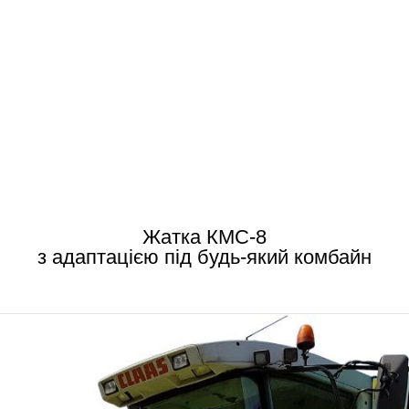
КУЛЬТИВАТО
КСО-4М BE
ООО «АРЛАН»
Жатка КМС-8
з адаптацією під будь-який комбайн