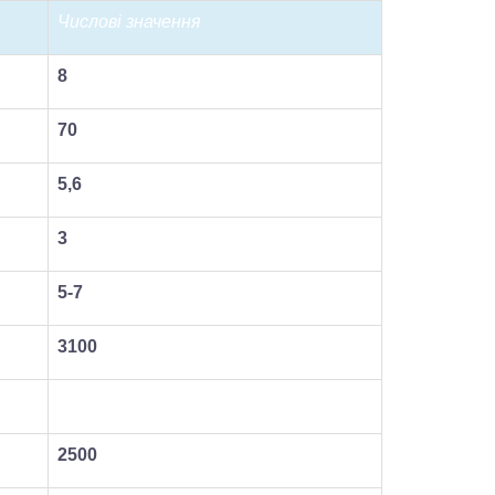
Числові значення
8
70
5,6
3
5-7
3100
2500