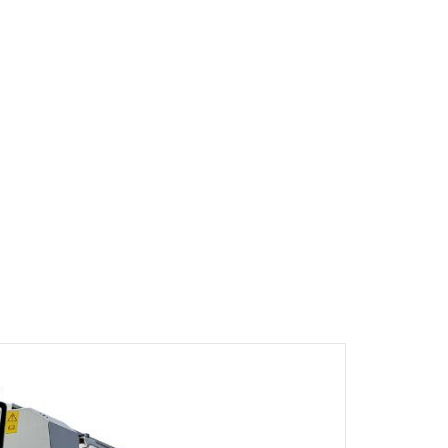
Р
LLOTA