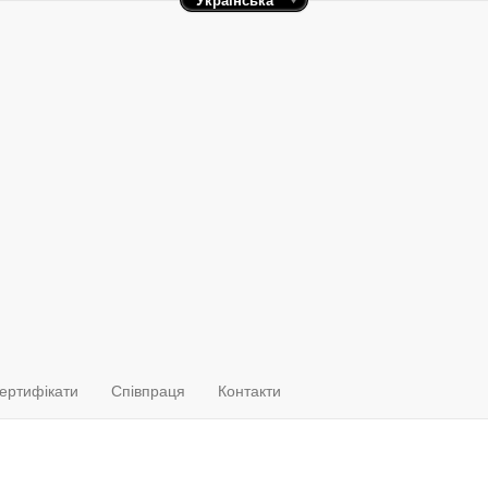
Українська
ТОВ «Арлан»
+38(067) 636 84 52
+38(050) 340 45 25
+38(099) 125 55 47
ертифікати
Співпраця
Контакти