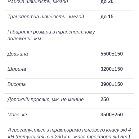
Рабоча
швидкість
, км/год
до 20
Транспортна
швидкість
, км/год
до 15
Габаритні розміри в транспортному
положенні, мм :
Довжина
5500±150
Ширина
3200±150
Висота
3900±150
Дорожній просвіт, мм, не менше
250
Маса, кг.
3500
±250
Агрегатується з тракторами тягового класу від 4
кН (потужність від 230 к.с., маса трактора від 8т.).