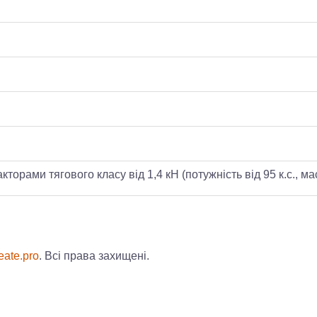
кторами тягового класу від 1,4 кН (потужність від 95 к.с., мас
ate.pro
. Всі права захищені.