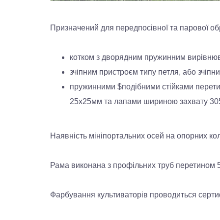
Призначений для передпосівної та парової об
котком з дворядним пружинним вирівню
зчіпним пристроєм типу петля, або зчіп
пружинними $подібними стійками перет
25х25мм та лапами шириною захвату 30
Наявність мініпортальних осей на опорних кол
Рама виконана з профільних труб перетином 5
Фарбування культиваторів проводиться серт