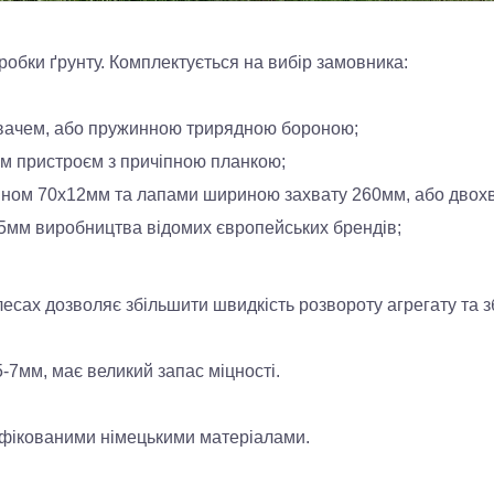
робки ґрунту. Комплектується на вибір замовника:
вачем, або пружинною трирядною бороною;
ним пристроєм з причіпною планкою;
ином 70х12мм та лапами шириною захвату 260мм, або двох
5мм виробництва відомих європейських брендів;
есах дозволяє збільшити швидкість розвороту агрегату та з
-7мм, має великий запас міцності.
ифікованими німецькими матеріалами.