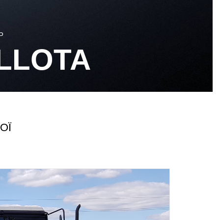
Р
LLOTA
ОЇ