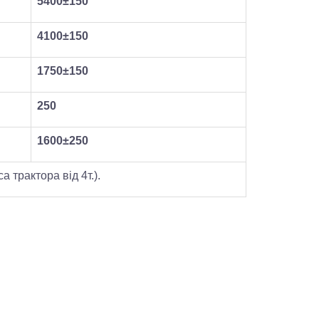
5400±150
4100±150
1750±150
250
1600±250
а трактора від 4т.).