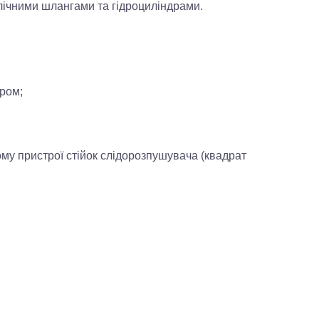
лічними шлангами та гідроциліндрами.
аром;
му пристрої стійок слідорозпушувача (квадрат