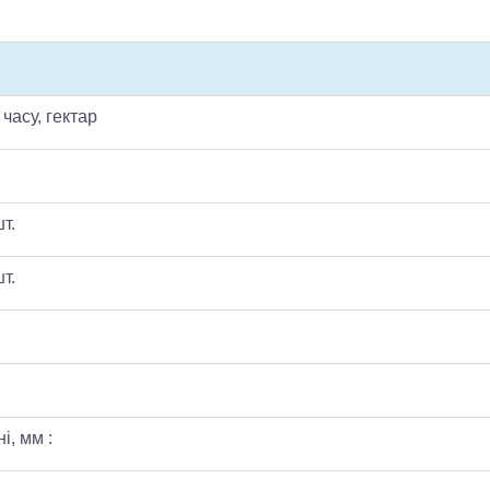
часу, гектар
т.
т.
і, мм :