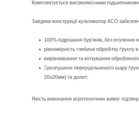
Комплектується високоякісними підшипникови
Завдяки конструкції культиватор КСО забезпеч
100% підрізання бур'янів, без оголення 
рівномірність глибини обробітку ґрунту в
вирівнювання та коткування обробленого
розпушеня переущільненого шару ґрунту
20х20мм) та долот;
Якість виконання агротехнічних вимог підтв