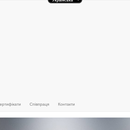
Українська
ТОВ «Арлан»
+38(067) 636 84 52
+38(050) 340 45 25
+38(099) 125 55 47
ертифікати
Співпраця
Контакти